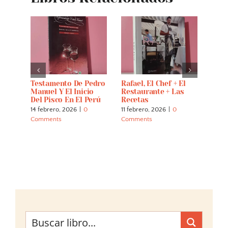
rú
Testamento De Pedro
Rafael, El Chef + El
Perú
Manuel Y El Inicio
Restaurante + Las
8 feb
Del Pisco En El Perú
Recetas
Comm
14 febrero, 2026
|
0
11 febrero, 2026
|
0
Comments
Comments