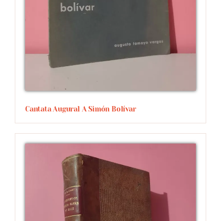
Cantata Augural A Simón Bolívar