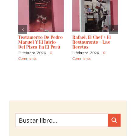
rú
Testamento De Pedro
Rafael, El Chef + El
Perú
Manuel Y El Inicio
Restaurante + Las
8 feb
Del Pisco En El Perú
Recetas
Comm
14 febrero, 2026
|
0
11 febrero, 2026
|
0
Comments
Comments