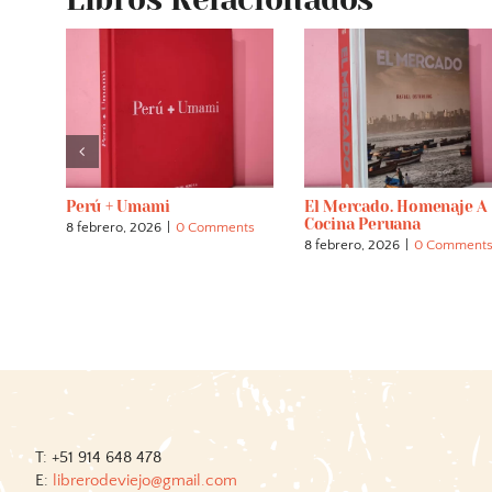
Perú + Umami
El Mercado. Homenaje A
etas
Cocina Peruana
8 febrero, 2026
|
0 Comments
nts
8 febrero, 2026
|
0 Comment
T: +51 914 648 478
E:
librerodeviejo@gmail.com