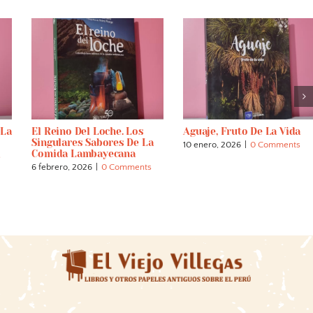
 La
El Reino Del Loche. Los
Aguaje, Fruto De La Vida
Singulares Sabores De La
10 enero, 2026
|
0 Comments
Comida Lambayecana
s
6 febrero, 2026
|
0 Comments