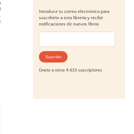
o
l
Introduce tu correo electrónico para
,
suscribirte a esta librería y recibir
e
notificaciones de nuevos libros
Dirección
de
correo
electrónico:
Suscribir
Únete a otros 4.633 suscriptores