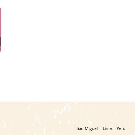
Cronología De La
La Papa En El Perú
Producción Del Vino Y Del
20 febrero, 2026
|
0 Comments
Pisco. Perú 1548-2008
4 marzo, 2026
|
0 Comments
San Miguel – Lima – Perú