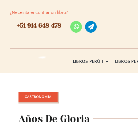
Skip
to
¿Necesita encontrar un libro?
content
+51 914 648 478
LIBROS PERÚ I
LIBROS PER
GASTRONOMÍA
Años De Gloria