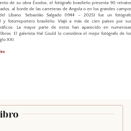
o de su obra Éxodos, el fotógrafo brasileño presenta 90 retrato
zados, al borde de las carreteras de Angola o en los grandes campo
del Líbano. Sebastião Salgado (1944 – 2025) fue un fotógraf
 y fotorreportero brasileño. Viajó a más de cien países por su
gráficos. La mayor parte de estos han aparecido en numerosa
libros. El galerista Hal Gould lo considera el mejor fotógrafo de lo
glo XXI.
oles
Libro