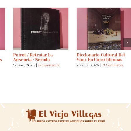
Poirot / Retratar La
Diccionario Cultural Del
s
Ausencia / Neruda
Vino, En Cinco Idiomas
1 mayo, 2026
|
0 Comments
25 abril, 2026
|
0 Comments