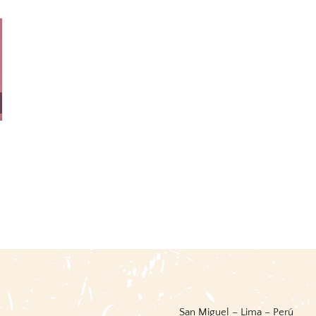
The Lyle Price Guide To
The Styles Of Ornament
Printed Collectibles
30 julio, 2026
|
0 Comments
30 julio, 2026
|
0 Comments
San Miguel – Lima – Perú