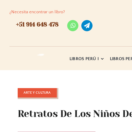
Skip
to
¿Necesita encontrar un libro?
content
+51 914 648 478
LIBROS PERÚ I
LIBROS PER
ARTE Y CULTURA
Retratos De Los Niños D