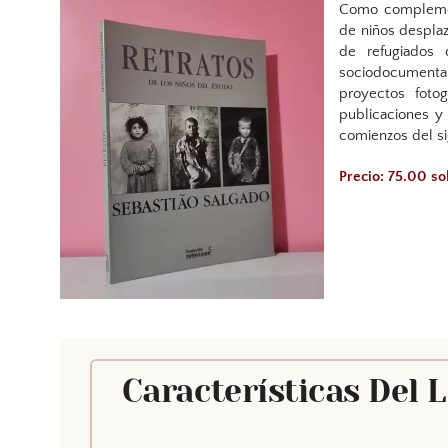
Como complement
de niños despla
de refugiados 
sociodocumental
proyectos foto
publicaciones y 
comienzos del si
Precio: 75.00 s
Características Del 