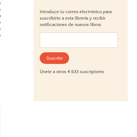
s
s
Introduce tu correo electrónico para
o
suscribirte a esta librería y recibir
s
notificaciones de nuevos libros
s
s
Dirección
de
correo
electrónico:
Suscribir
Únete a otros 4.633 suscriptores