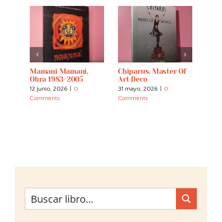
Mamani Mamani,
Chiparus. Master Of
Retr
Obra 1983-2005
Art Deco
Niño
12 junio, 2026
|
0
31 mayo, 2026
|
0
31 ma
Comments
Comments
Comm