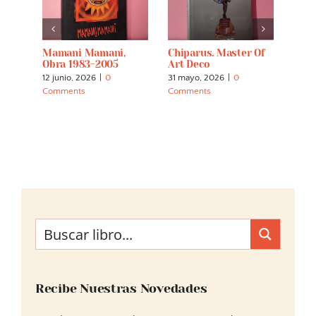
Mamani Mamani,
Chiparus. Master Of
AMRI
Obra 1983-2005
Art Deco
Arab
Du S
12 junio, 2026
|
0
31 mayo, 2026
|
0
31 ma
Comments
Comments
Comm
Recibe Nuestras Novedades