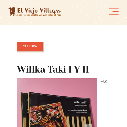
Skip
to
content
CULTURA
Willka Taki I Y II
«La