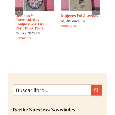
s:
Derecho Y
Mujeres Folkloristas
Espí
 And
Comunidades
Tier
12 julio, 2026
|
0
Campesinas En El
Cuar
Comments
Perú 1969-1988
Inte
La E
25 julio, 2026
|
0
Los 
Comments
Indí
30 m
Comm
Recibe Nuestras Novedades