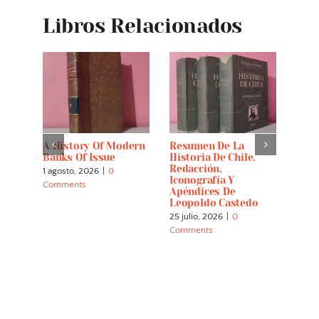
Libros Relacionados
s
A History Of Modern
Resumen De La
Hist
Banks Of Issue
Historia De Chile.
Hebr
Redacción,
Dios
1 agosto, 2026
|
0
Iconografía Y
25 ju
Comments
Apéndices De
Comm
Leopoldo Castedo
25 julio, 2026
|
0
Comments