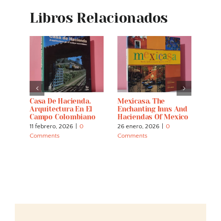
Libros Relacionados
o De
Casa De Hacienda.
Mexicasa. The
Casa
Arquitectura En El
Enchanting Inns And
26 en
Campo Colombiano
Haciendas Of Mexico
Comm
11 febrero, 2026
|
0
26 enero, 2026
|
0
Comments
Comments