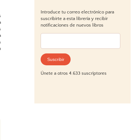
Introduce tu correo electrónico para
s
suscribirte a esta librería y recibir
a
notificaciones de nuevos libros
s
a
Dirección
s
de
n
correo
electrónico:
Suscribir
Únete a otros 4.633 suscriptores