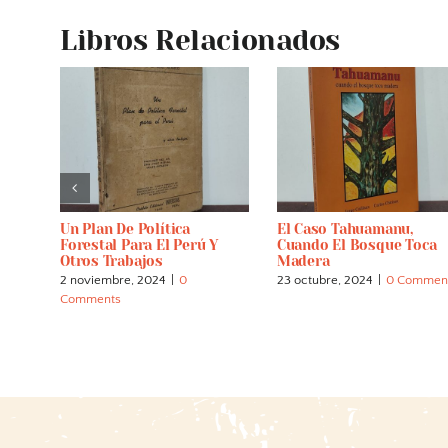
Libros Relacionados
dias.
Un Plan De Política
El Caso Tahuamanu,
Forestal Para El Perú Y
Cuando El Bosque Toca
Otros Trabajos
Madera
2 noviembre, 2024
|
0
23 octubre, 2024
|
0 Commen
Comments