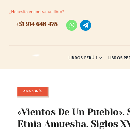
Skip
to
¿Necesita encontrar un libro?
content
+51 914 648 478
LIBROS PERÚ I
LIBROS PER
AMAZONÍA
«Vientos De Un Pueblo». 
Etnia Amuesha. Siglos XV