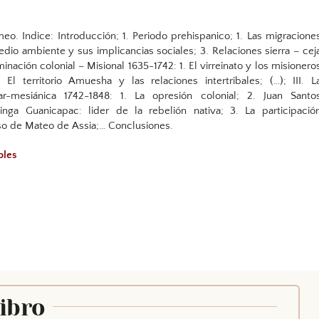
. Indice: Introducción; 1. Periodo prehispanico; 1. Las migracione
dio ambiente y sus implicancias sociales; 3. Relaciones sierra – cej
minación colonial – Misional 1635-1742: 1. El virreinato y los misionero
. El territorio Amuesha y las relaciones intertribales; (…); III. L
itar-mesiánica 1742-1848: 1. La opresión colonial; 2. Juan Santo
inga Guanicapac: lider de la rebelión nativa; 3. La participació
o de Mateo de Assia;… Conclusiones.
oles
Libro