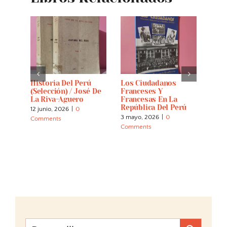
Historia Del Perú
Los Ciudadanos
Cast
(selección) / José De
Franceses Y
12 abr
La Riva-Aguero
Francesas En La
Comm
República Del Perú
12 junio, 2026
|
0
3 mayo, 2026
|
0
Comments
Comments