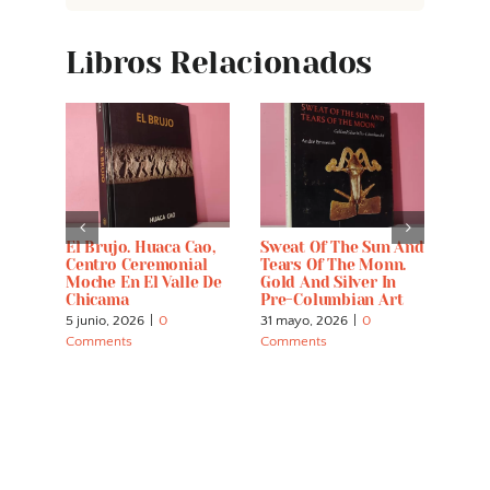
Libros Relacionados
El Brujo. Huaca Cao,
Sweat Of The Sun And
Hist
Centro Ceremonial
Tears Of The Monn.
Del 
Moche En El Valle De
Gold And Silver In
1499
Chicama
Pre-Columbian Art
5 abri
5 junio, 2026
|
0
31 mayo, 2026
|
0
Comm
Comments
Comments