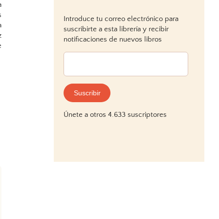
a
s
Introduce tu correo electrónico para
a
suscribirte a esta librería y recibir
z
notificaciones de nuevos libros
e
Dirección
de
correo
electrónico:
Suscribir
Únete a otros 4.633 suscriptores