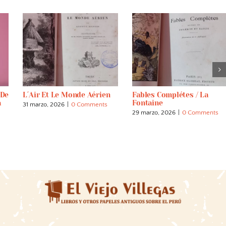
 De
L´air Et Le Monde Aérien
Fables Complétes / La
a
Fontaine
31 marzo, 2026
|
0 Comments
29 marzo, 2026
|
0 Comments