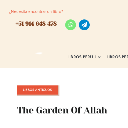
Skip
to
¿Necesita encontrar un libro?
content
+51 914 648 478
LIBROS PERÚ I
LIBROS PER
LIBROS ANTIGUOS
The Garden Of Allah