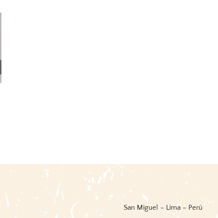
Catálogo De La Biblioteca
Diccionario Biográfico
De La Sociedad Geográfica
Americano / José Domingo
De Lima – Primera Sección
Cortés
3 agosto, 2026
|
0 Comments
6 julio, 2026
|
0 Comments
San Miguel – Lima – Perú