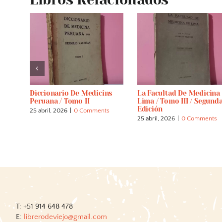
Diccionario De Medicins
La Facultad De Medicina
 Al
Peruana / Tomo II
Lima / Tomo III / Segund
ú) /
Edición
25 abril, 2026
|
0 Comments
25 abril, 2026
|
0 Comments
s
T: +51 914 648 478
E:
librerodeviejo@gmail.com