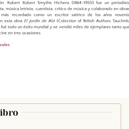
ón
. Robert Robert Smythe Hichens (1864-1950) fue un periodist
sta, música letrista, cuentista, crítico de música y colaborado en obra
 más recordado como un escritor satírico de los años novent
on esta obra
El jardín de Alá
(Colection of British Authors Tauchnit
) fué todo un éxito mundial y se vendió miles de ejemplares tanto qu
 cine en tres ocasiones.
 soles
Libro