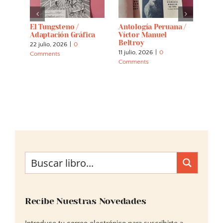
El Tungsteno /
Antología Peruana /
Crón
es Y
Adaptación Gráfica
Víctor Manuel
(per
Beltroy
22 julio, 2026
|
0
7 abri
11 julio, 2026
|
0
Comments
Comm
Comments
Recibe Nuestras Novedades