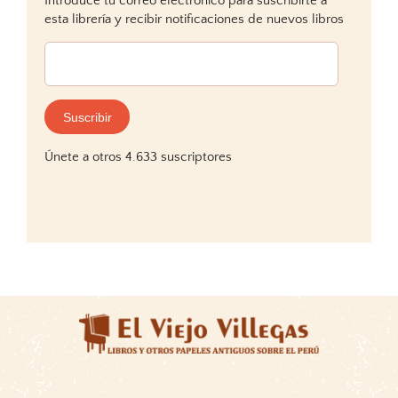
Introduce tu correo electrónico para suscribirte a
esta librería y recibir notificaciones de nuevos libros
Dirección
de
correo
electrónico:
Suscribir
Únete a otros 4.633 suscriptores