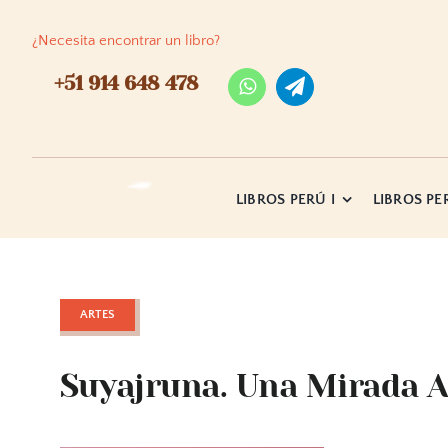
Skip
to
¿Necesita encontrar un libro?
content
+51 914 648 478
LIBROS PERÚ I
LIBROS PER
ARTES
Suyajruna. Una Mirada A