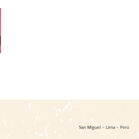
Fiestas Y Danzas Del Perú /
Words For And Image: Perú
BCP
31 mayo, 2026
|
0 Comments
14 junio, 2026
|
0 Comments
San Miguel – Lima – Perú