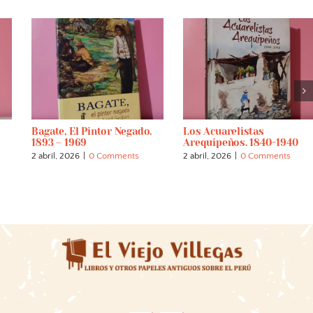
Bagate, El Pintor Negado.
Los Acuarelistas
1893 – 1969
Arequipeños. 1840-1940
2 abril, 2026
|
0 Comments
2 abril, 2026
|
0 Comments