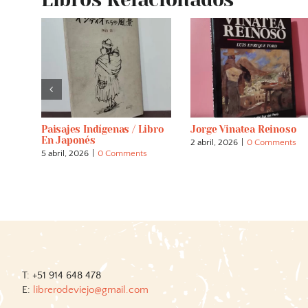
. El
Paisajes Indígenas / Libro
Jorge Vinatea Reinoso
so
En Japonés
2 abril, 2026
|
0 Comments
s
5 abril, 2026
|
0 Comments
T: +51 914 648 478
E:
librerodeviejo@gmail.com