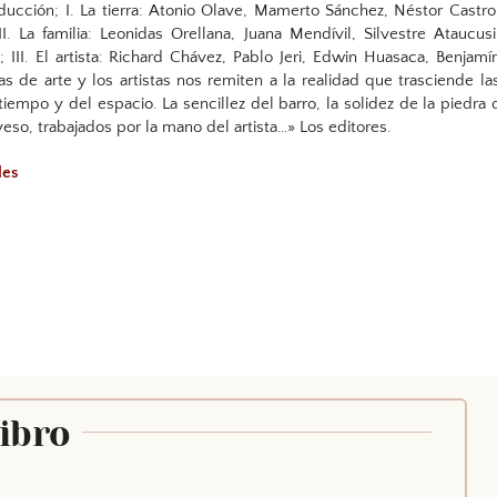
ducción; I. La tierra: Atonio Olave, Mamerto Sánchez, Néstor Castro
II. La familia: Leonidas Orellana, Juana Mendívil, Silvestre Ataucusi
; III. El artista: Richard Chávez, Pablo Jeri, Edwin Huasaca, Benjamí
ras de arte y los artistas nos remiten a la realidad que trasciende la
tiempo y del espacio. La sencillez del barro, la solidez de la piedra 
yeso, trabajados por la mano del artista…» Los editores.
oles
Libro