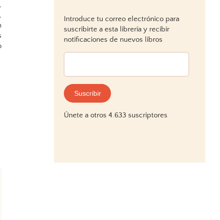
,
,
Introduce tu correo electrónico para
n
suscribirte a esta librería y recibir
s
notificaciones de nuevos libros
o
Dirección
de
correo
electrónico:
Suscribir
Únete a otros 4.633 suscriptores