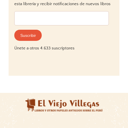
esta librería y recibir notificaciones de nuevos libros
Dirección
de
correo
electrónico:
Suscribir
Únete a otros 4.633 suscriptores