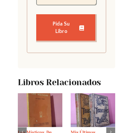
Pida Su
Libro
Libros Relacionados
Los Místicos. De
Mis Últimas
El D