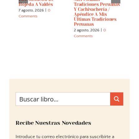
alla
Hojeda A Valdés
Tradiciones Peruanas
Parn
Y Cachivachería /
Menj
7 agosto, 2026
|
0
Apéndice A Mis
Letr
Comments
Últimas Tradiciones
22 ju
Peruanas
Comm
2 agosto, 2026
|
0
Comments
Recibe Nuestras Novedades
Introduce tu correo electrónico para suscribirte a