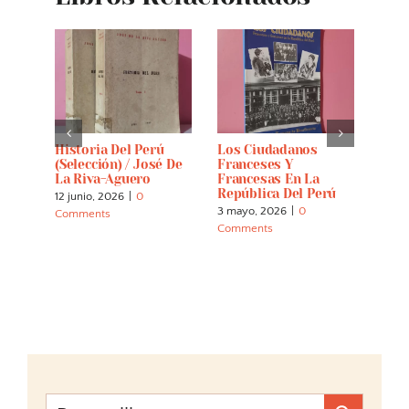
Historia Del Perú
Los Ciudadanos
Cast
(selección) / José De
Franceses Y
12 abr
La Riva-Aguero
Francesas En La
Comm
República Del Perú
12 junio, 2026
|
0
3 mayo, 2026
|
0
Comments
Comments