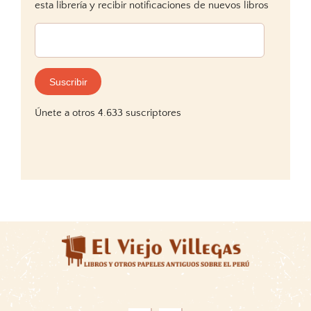
esta librería y recibir notificaciones de nuevos libros
Dirección
de
correo
electrónico:
Suscribir
Únete a otros 4.633 suscriptores