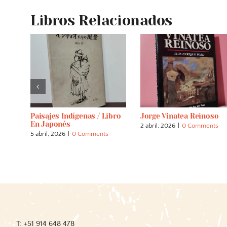
Libros Relacionados
. El
Paisajes Indígenas / Libro
Jorge Vinatea Reinoso
so
En Japonés
2 abril, 2026
|
0 Comments
s
5 abril, 2026
|
0 Comments
T: +51 914 648 478