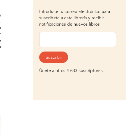
Introduce tu correo electrónico para
o
suscribirte a esta librería y recibir
,
notificaciones de nuevos libros
a
r
Dirección
e
de
a
correo
electrónico:
Suscribir
Únete a otros 4.633 suscriptores