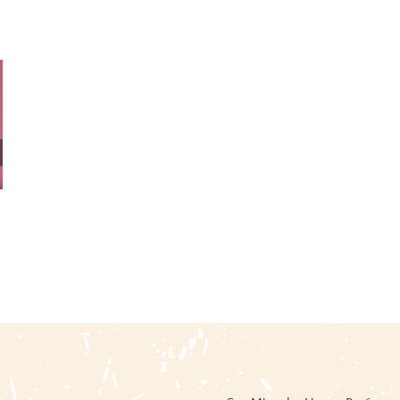
Fiestas Y Danzas Del Perú /
Words For And Image: Perú
BCP
31 mayo, 2026
|
0 Comments
14 junio, 2026
|
0 Comments