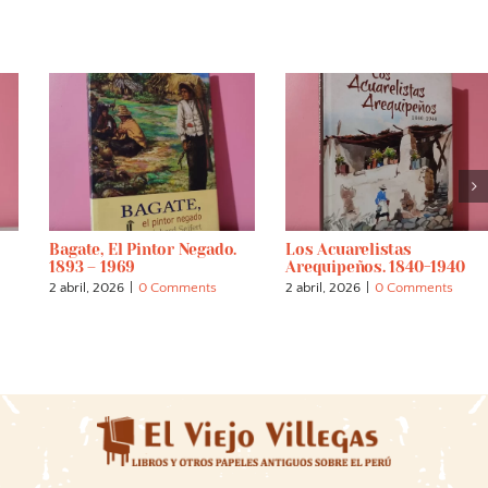
Bagate, El Pintor Negado.
Los Acuarelistas
1893 – 1969
Arequipeños. 1840-1940
2 abril, 2026
|
0 Comments
2 abril, 2026
|
0 Comments