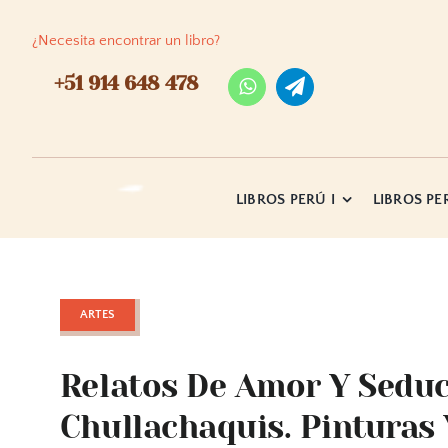
Skip
to
¿Necesita encontrar un libro?
content
+51 914 648 478
LIBROS PERÚ I
LIBROS PER
ARTES
Relatos De Amor Y Sedu
Chullachaquis. Pinturas 