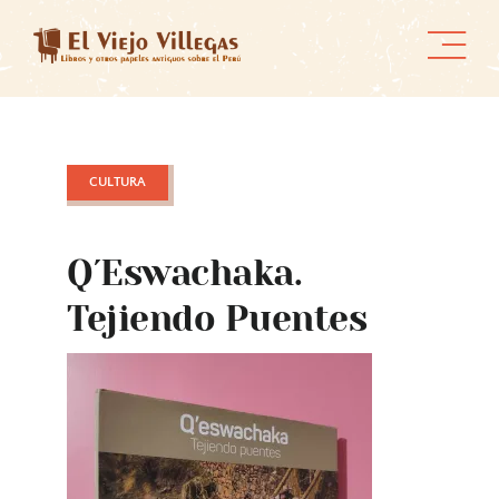
Skip
to
content
CULTURA
Q´eswachaka.
Tejiendo Puentes