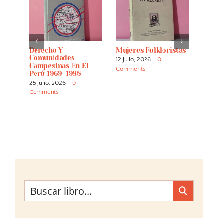
s:
Derecho Y
Mujeres Folkloristas
Espí
 And
Comunidades
Tier
12 julio, 2026
|
0
Campesinas En El
Cuar
Comments
Perú 1969-1988
Inte
La E
25 julio, 2026
|
0
Los 
Comments
Indí
30 m
Comm