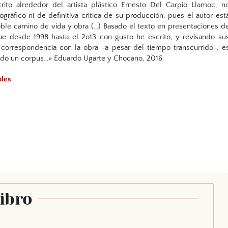
crito alrededor del artista plástico Ernesto Del Carpio Llamoc, n
ográfico ni de definitiva crítica de su producción, pues el autor est
ble camino de vida y obra (…) Basado el texto en presentaciones d
ue desde 1998 hasta el 2o13 con gusto he escrito, y revisando su
 correspondencia con la obra -a pesar del tiempo transcurrido-, e
ado un corpus…» Eduardo Ugarte y Chocano, 2016.
oles
Libro