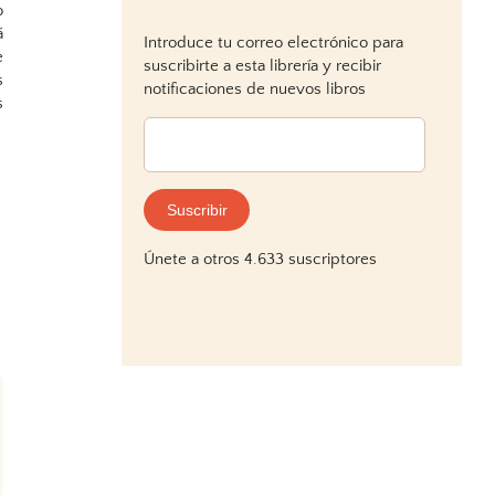
o
á
Introduce tu correo electrónico para
e
suscribirte a esta librería y recibir
s
notificaciones de nuevos libros
s
Dirección
de
correo
electrónico:
Suscribir
Únete a otros 4.633 suscriptores