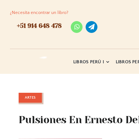
Skip
to
¿Necesita encontrar un libro?
content
+51 914 648 478
LIBROS PERÚ I
LIBROS PER
ARTES
Pulsiones En Ernesto De