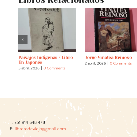
/ Libro
Jorge Vinatea Reinoso
Bagate, El Pintor Neg
1893 – 1969
2 abril, 2026
|
0 Comments
ents
2 abril, 2026
|
0 Commen
T: +51 914 648 478
E:
librerodeviejo@gmail.com