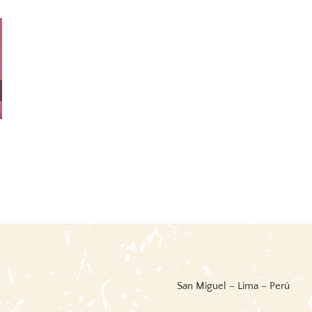
rú /
Words For And Image: Perú
Exposición Baca Flor:
Óleos, Acuarelas, Dibujos
31 mayo, 2026
|
0 Comments
Esculturas, Recuerdos
s
Personales
24 mayo, 2026
|
0 Comments
San Miguel – Lima – Perú