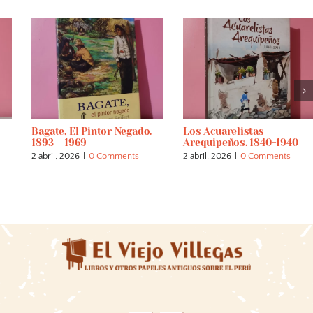
ado.
Los Acuarelistas
Fiestas Y Danzas Del Pe
Arequipeños. 1840-1940
BCP
ts
2 abril, 2026
|
0 Comments
14 junio, 2026
|
0 Comment