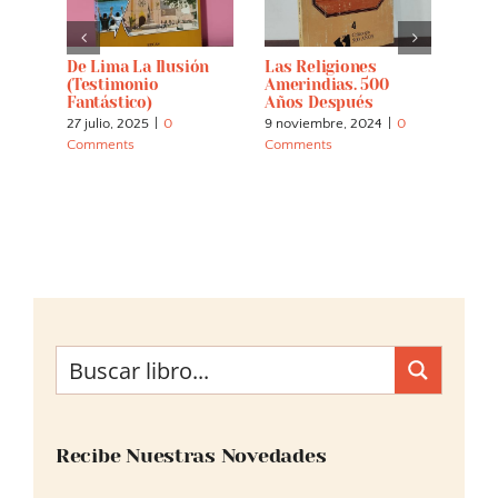
 La
De Lima La Ilusión
Las Religiones
Un P
(testimonio
Amerindias. 500
Fore
Fantástico)
Años Después
Y Ot
27 julio, 2025
|
0
9 noviembre, 2024
|
0
2 nov
Comments
Comments
Comm
Recibe Nuestras Novedades