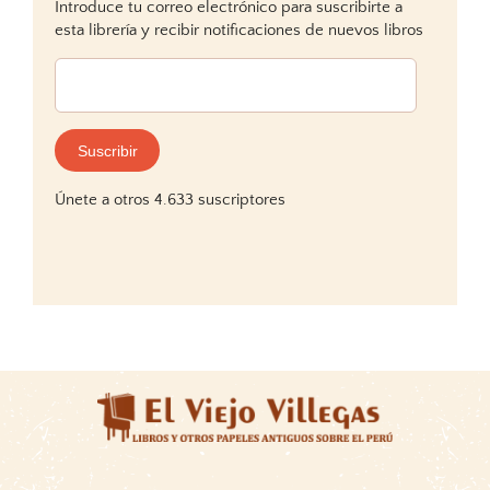
Introduce tu correo electrónico para suscribirte a
esta librería y recibir notificaciones de nuevos libros
Dirección
de
correo
electrónico:
Suscribir
Únete a otros 4.633 suscriptores