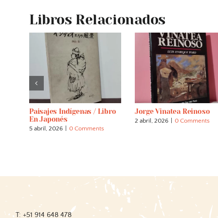
Libros Relacionados
. El
Paisajes Indígenas / Libro
Jorge Vinatea Reinoso
so
En Japonés
2 abril, 2026
|
0 Comments
s
5 abril, 2026
|
0 Comments
T: +51 914 648 478