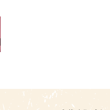
Fiestas Y Danzas Del Perú /
Words For And Image: Perú
BCP
31 mayo, 2026
|
0 Comments
14 junio, 2026
|
0 Comments