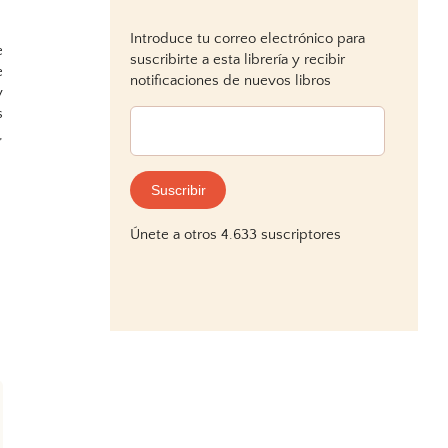
Introduce tu correo electrónico para
e
suscribirte a esta librería y recibir
e
notificaciones de nuevos libros
y
s
Dirección
,
de
.
correo
electrónico:
Suscribir
Únete a otros 4.633 suscriptores