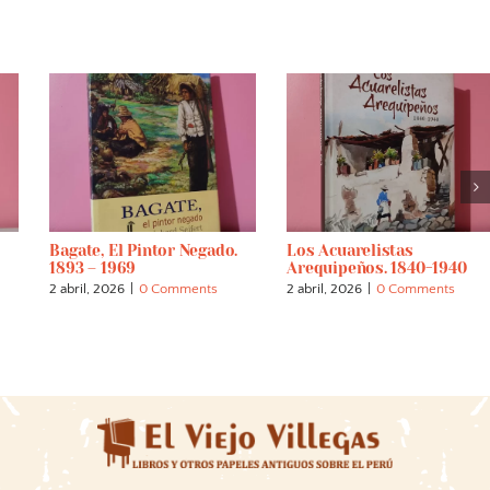
Bagate, El Pintor Negado.
Los Acuarelistas
1893 – 1969
Arequipeños. 1840-1940
2 abril, 2026
|
0 Comments
2 abril, 2026
|
0 Comments