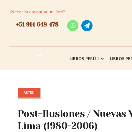
Skip
to
¿Necesita encontrar un libro?
content
+51 914 648 478
LIBROS PERÚ I
LIBROS PER
ARTES
Post-Ilusiones / Nuevas V
Lima (1980-2006)