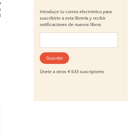
a
u
Introduce tu correo electrónico para
l
suscribirte a esta librería y recibir
notificaciones de nuevos libros
Dirección
de
correo
electrónico:
Suscribir
Únete a otros 4.633 suscriptores