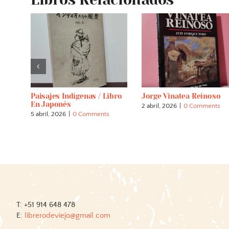
. El
Paisajes Indígenas / Libro
Jorge Vinatea Reinoso
so
En Japonés
2 abril, 2026
|
0 Comments
s
5 abril, 2026
|
0 Comments
T: +51 914 648 478
E:
librerodeviejo@gmail.com