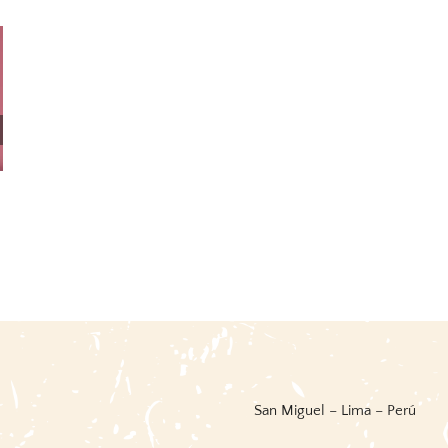
Fiestas Y Danzas Del Perú /
Words For And Image: Perú
BCP
31 mayo, 2026
|
0 Comments
14 junio, 2026
|
0 Comments
San Miguel – Lima – Perú