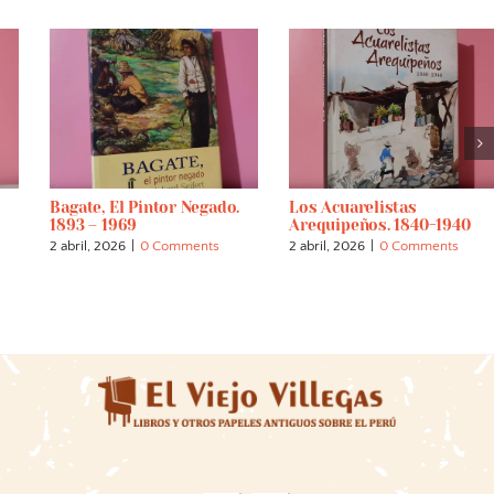
Bagate, El Pintor Negado.
Los Acuarelistas
1893 – 1969
Arequipeños. 1840-1940
2 abril, 2026
|
0 Comments
2 abril, 2026
|
0 Comments