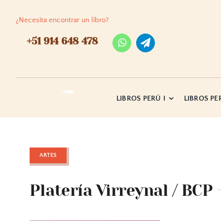
Skip
to
¿Necesita encontrar un libro?
content
+51 914 648 478
LIBROS PERÚ I
LIBROS PER
ARTES
Platería Virreynal / BCP