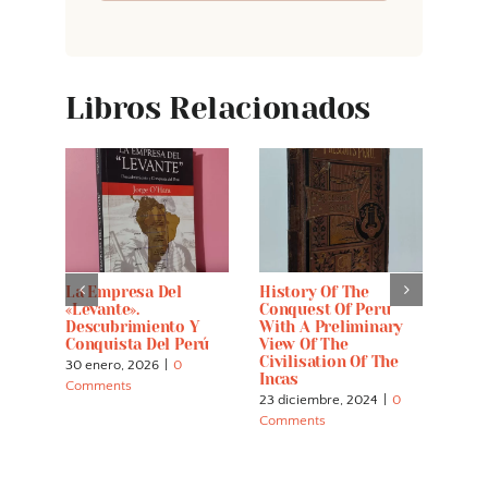
Libros Relacionados
al
La Empresa Del
History Of The
Vida
 De
«Levante».
Conquest Of Peru
Conq
Descubrimiento Y
With A Preliminary
Perú
Conquista Del Perú
View Of The
Piza
Civilisation Of The
30 enero, 2026
|
0
10 no
Incas
Comments
Comm
23 diciembre, 2024
|
0
Comments