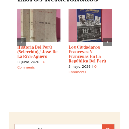
Historia Del Perú
Los Ciudadanos
Cast
(selección) / José De
Franceses Y
12 abr
La Riva-Aguero
Francesas En La
Comm
República Del Perú
12 junio, 2026
|
0
3 mayo, 2026
|
0
Comments
Comments