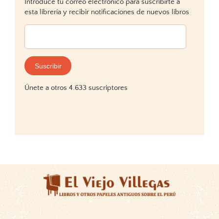
Introduce tu correo electrónico para suscribirte a
esta librería y recibir notificaciones de nuevos libros
Dirección
de
correo
electrónico:
Suscribir
Únete a otros 4.633 suscriptores