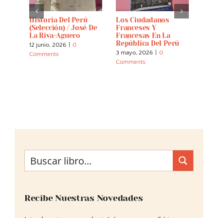
Historia Del Perú
Los Ciudadanos
Cast
(selección) / José De
Franceses Y
12 abr
La Riva-Aguero
Francesas En La
Comm
República Del Perú
12 junio, 2026
|
0
3 mayo, 2026
|
0
Comments
Comments
Recibe Nuestras Novedades