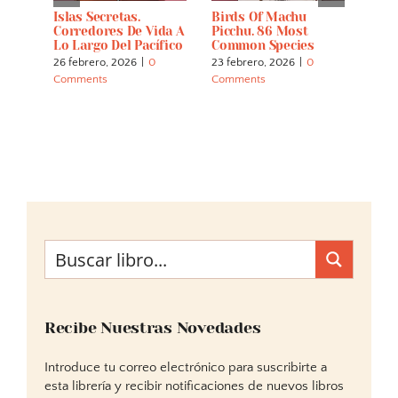
Islas Secretas.
Birds Of Machu
La N
ar
Corredores De Vida A
Picchu. 86 Most
Su E
Lo Largo Del Pacífico
Common Species
Univ
26 febrero, 2026
|
0
23 febrero, 2026
|
0
22 fe
Comments
Comments
Comm
Recibe Nuestras Novedades
Introduce tu correo electrónico para suscribirte a
esta librería y recibir notificaciones de nuevos libros