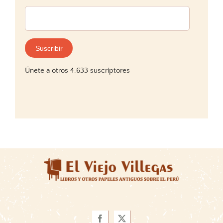
Dirección
de
correo
electrónico:
Suscribir
Únete a otros 4.633 suscriptores