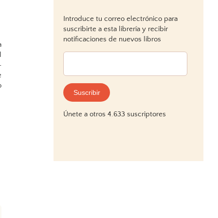
Introduce tu correo electrónico para
suscribirte a esta librería y recibir
notificaciones de nuevos libros
a
l
Dirección
-
de
e
correo
o
electrónico:
Suscribir
Únete a otros 4.633 suscriptores