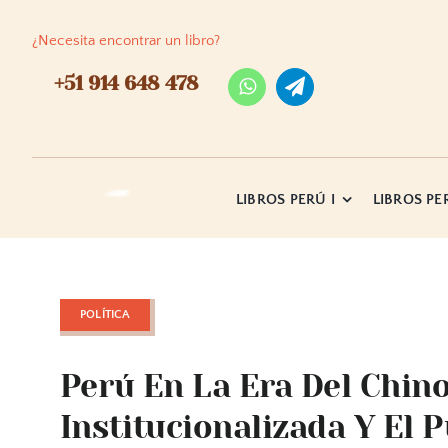
Skip
to
¿Necesita encontrar un libro?
content
+51 914 648 478
LIBROS PERÚ I
LIBROS PER
POLÍTICA
Perú En La Era Del Chino
Institucionalizada Y El 