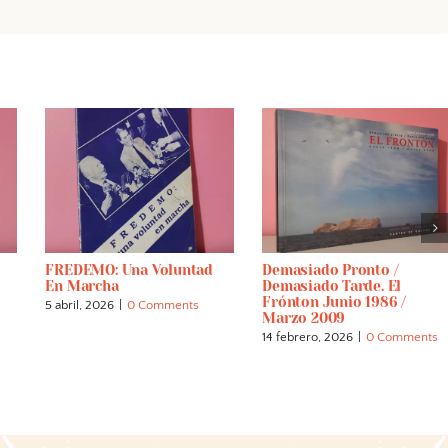
FREDEMO: Una Voluntad
Demasiado Pronto /
En Marcha
Demasiado Tarde. El
Frónton Junio 1986 /
5 abril, 2026
|
0 Comments
Marzo 2009
14 febrero, 2026
|
0 Comments