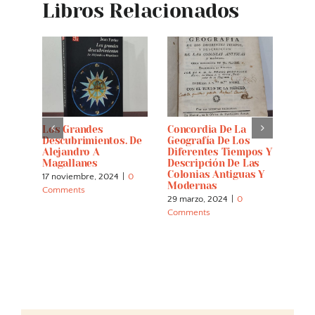
Libros Relacionados
Los Grandes
Concordia De La
Dese
De
Descubrimientos. De
Geografía De Los
Encu
Alejandro A
Diferentes Tiempos Y
Orin
 De
Magallanes
Descripción De Las
En T
Colonias Antiguas Y
Yano
17 noviembre, 2024
|
0
andia
Modernas
XVII
Comments
29 marzo, 2024
|
0
4 dic
0
Comments
Comm