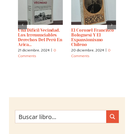
La
Una Difícil Vecindad.
El Coronel Francisco
Cáce
al De
Los Irrenunciables
Bolognesi Y El
14 di
je De
Derechos Del Perú En
Expansionismo
Comm
Arica…
Chileno
21 diciembre, 2024
|
0
20 diciembre, 2024
|
0
Comments
Comments