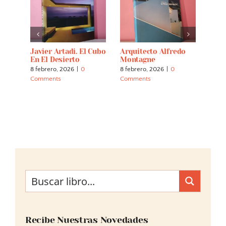
Javier Artadi. El Cubo
Arquitecto Alfredo
Las 
En El Desierto
Montagne
El P
8 febrero, 2026
|
0
8 febrero, 2026
|
0
30 di
Comments
Comments
Comm
Recibe Nuestras Novedades