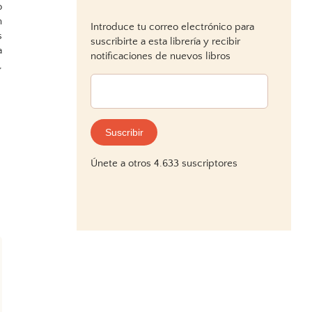
o
n
Introduce tu correo electrónico para
s
suscribirte a esta librería y recibir
a
notificaciones de nuevos libros
,
Dirección
de
correo
electrónico:
Suscribir
Únete a otros 4.633 suscriptores