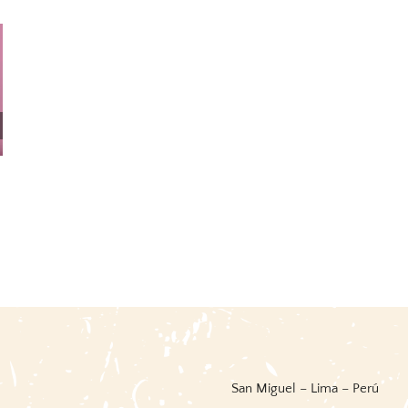
101 Cactus Del Perú
Antonio Raimondi. 50
Láminas Inéditas De
8 agosto, 2026
|
0 Comments
Iconografía Vegetal
3 agosto, 2026
|
0 Comments
San Miguel – Lima – Perú