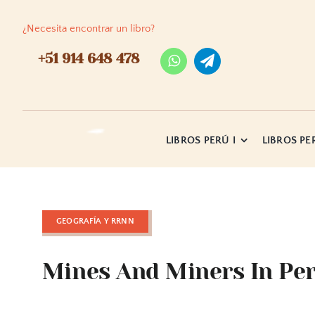
Skip
to
¿Necesita encontrar un libro?
content
+51 914 648 478
LIBROS PERÚ I
LIBROS PER
GEOGRAFÍA Y RRNN
Mines And Miners In Per