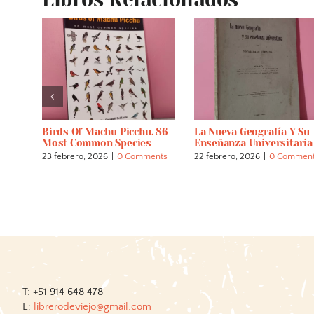
ores
Birds Of Machu Picchu. 86
La Nueva Geografía Y Su
Most Common Species
Enseñanza Universitaria
23 febrero, 2026
|
0 Comments
22 febrero, 2026
|
0 Commen
ents
T: +51 914 648 478
E:
librerodeviejo@gmail.com