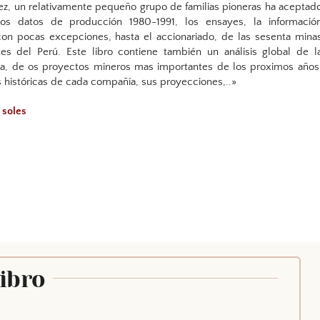
ez, un relativamente pequeño grupo de familias pioneras ha aceptad
los datos de producción 1980-1991, los ensayes, la informació
con pocas excepciones, hasta el accionariado, de las sesenta mina
es del Perú. Este libro contiene también un análisis global de l
na, de os proyectos mineros mas importantes de los proximos años
 históricas de cada compañía, sus proyecciones,..»
 soles
Libro