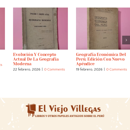
Evolución Y Concepto
Geografía Económica Del
Actual De La Geografía
Perú. Edición Con Nuevo
Moderna
Apéndice
ts
22 febrero, 2026
|
0 Comments
19 febrero, 2026
|
0 Comments