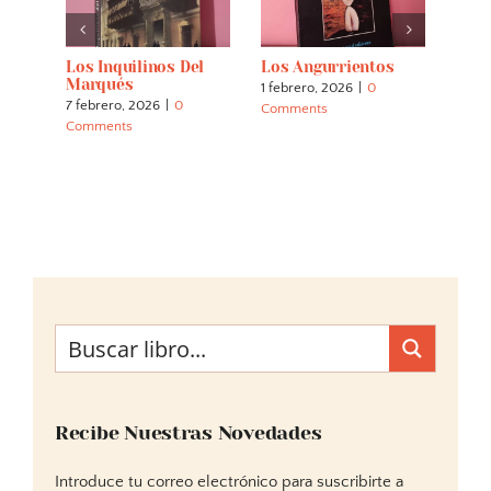
s
Los Inquilinos Del
Los Angurrientos
Los 
a)
Marqués
1 febrero, 2026
|
0
2 nov
7 febrero, 2026
|
0
Comments
Comm
Comments
Recibe Nuestras Novedades
Introduce tu correo electrónico para suscribirte a