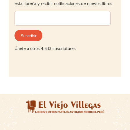
esta librería y recibir notificaciones de nuevos libros
Dirección
de
correo
electrónico:
Suscribir
Únete a otros 4.633 suscriptores