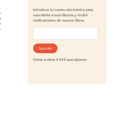
Introduce tu correo electrónico para
s
suscribirte a esta librería y recibir
a
notificaciones de nuevos libros
y
s
Dirección
-
de
correo
electrónico:
Suscribir
Únete a otros 4.633 suscriptores