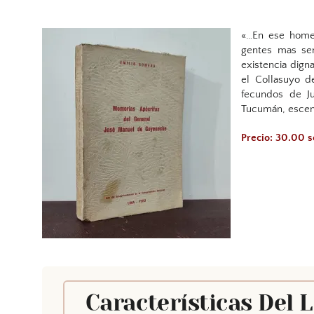
«…En ese homen
gentes mas sen
existencia dign
el Collasuyo d
fecundos de Ju
Tucumán, escena
Precio: 30.00 s
Características Del 