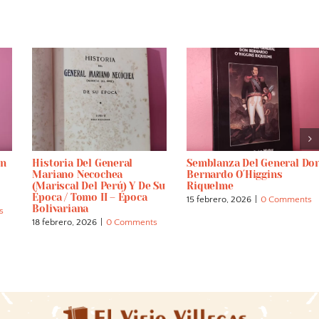
ón
Historia Del General
Semblanza Del General Do
Mariano Necochea
Bernardo O´Higgins
(Mariscal Del Perú) Y De Su
Riquelme
Época / Tomo II – Época
15 febrero, 2026
|
0 Comments
Bolivariana
s
18 febrero, 2026
|
0 Comments