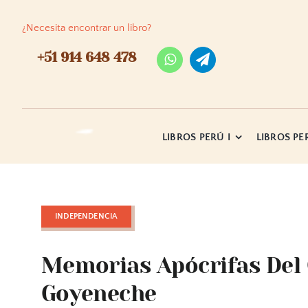
Skip
to
¿Necesita encontrar un libro?
content
+51 914 648 478
LIBROS PERÚ I
LIBROS PER
INDEPENDENCIA
Memorias Apócrifas Del
Goyeneche