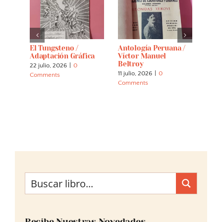
El Tungsteno /
Antología Peruana /
Crón
es Y
Adaptación Gráfica
Víctor Manuel
(per
Beltroy
22 julio, 2026
|
0
7 abri
11 julio, 2026
|
0
Comments
Comm
Comments
Recibe Nuestras Novedades