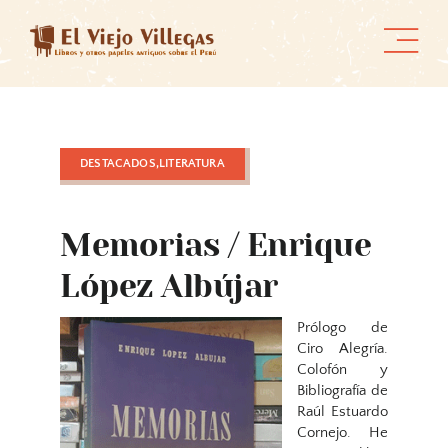
Skip
to
content
DESTACADOS,LITERATURA
Memorias / Enrique
López Albújar
Prólogo de
Ciro Alegría.
Colofón y
Bibliografía de
Raúl Estuardo
Cornejo. He