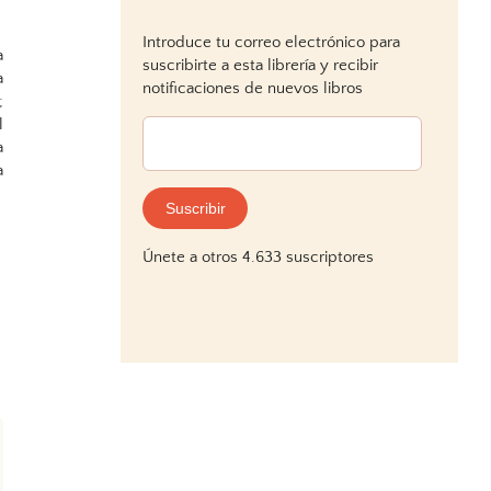
Introduce tu correo electrónico para
a
suscribirte a esta librería y recibir
a
notificaciones de nuevos libros
;
l
Dirección
a
de
a
correo
electrónico:
Suscribir
Únete a otros 4.633 suscriptores