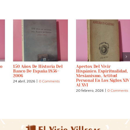
ro
150 Años De Historia Del
Apectos Del Vivir
Banco De España 1856-
Hispánico. Espiritualidad,
2006
Mesianismo, Actitud
Personal En Los Siglos XIV
24 abril, 2026
|
0 Comments
Al XVI
20 febrero, 2026
|
0 Comments