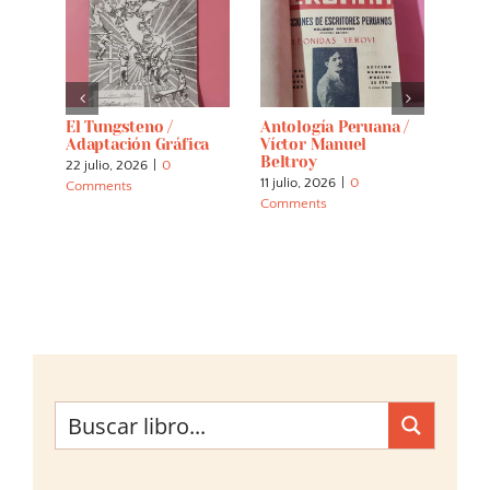
El Tungsteno /
Antología Peruana /
Crón
es Y
Adaptación Gráfica
Víctor Manuel
(per
Beltroy
22 julio, 2026
|
0
7 abri
11 julio, 2026
|
0
Comments
Comm
Comments