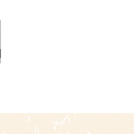
Catálogo De La Biblioteca
Diccionario Biográfico
De La Sociedad Geográfica
Americano / José Domingo
De Lima – Primera Sección
Cortés
3 agosto, 2026
|
0 Comments
6 julio, 2026
|
0 Comments