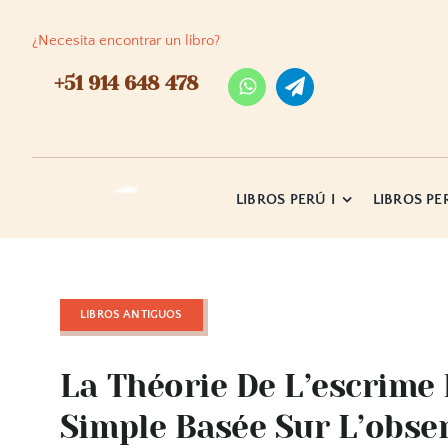
Skip
to
¿Necesita encontrar un libro?
content
+51 914 648 478
LIBROS PERÚ I
LIBROS PER
LIBROS ANTIGUOS
La Théorie De L’escrime
Simple Basée Sur L’obse