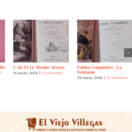
 De
L´air Et Le Monde Aérien
Fables Complétes / La
a
Fontaine
31 marzo, 2026
|
0 Comments
29 marzo, 2026
|
0 Comments