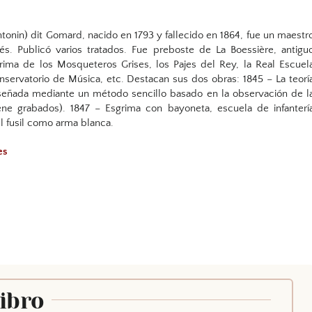
Antonin) dit Gomard, nacido en 1793 y fallecido en 1864, fue un maestr
és. Publicó varios tratados. Fue preboste de La Boessière, antigu
grima de los Mosqueteros Grises, los Pajes del Rey, la Real Escuel
onservatorio de Música, etc. Destacan sus dos obras: 1845 – La teorí
señada mediante un método sencillo basado en la observación de l
iene grabados). 1847 – Esgrima con bayoneta, escuela de infanterí
l fusil como arma blanca.
les
Libro