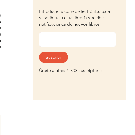
Introduce tu correo electrónico para
o
suscribirte a esta librería y recibir
o
notificaciones de nuevos libros
a
a
Dirección
a
de
a
correo
electrónico:
Suscribir
Únete a otros 4.633 suscriptores