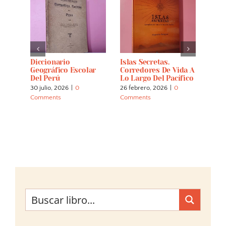
i. 50
Diccionario
Islas Secretas.
Bird
 De
Geográfico Escolar
Corredores De Vida A
Picc
tal
Del Perú
Lo Largo Del Pacífico
Com
30 julio, 2026
|
0
26 febrero, 2026
|
0
23 fe
Comments
Comments
Comm