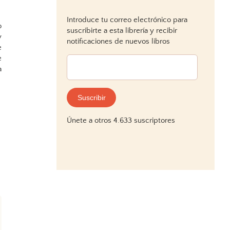
Introduce tu correo electrónico para
o
suscribirte a esta librería y recibir
y
notificaciones de nuevos libros
e
e
Dirección
a
de
correo
electrónico:
Suscribir
Únete a otros 4.633 suscriptores