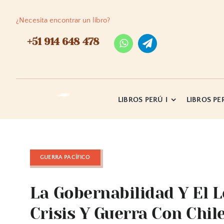
Skip
to
¿Necesita encontrar un libro?
content
+51 914 648 478
LIBROS PERÚ I
LIBROS PER
GUERRA PACÍFICO
La Gobernabilidad Y El L
Crisis Y Guerra Con Chil