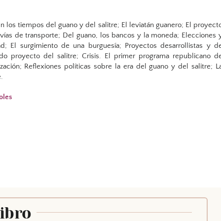
en los tiempos del guano y del salitre; El leviatán guanero; El proyect
as vías de transporte; Del guano, los bancos y la moneda; Elecciones 
ad; El surgimiento de una burguesía; Proyectos desarrollistas y d
lido proyecto del salitre; Crisis. El primer programa republicano d
ización; Reflexiones políticas sobre la era del guano y del salitre; L
.
oles
Libro