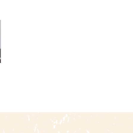
Gente De Las Alturas.
Documentos De La
Población Andina De La
Comisión Especial De
Precordillera Y Altiplano
Límites / Arbitraje De
De Arica (el Censo De 1866)
Tacna Y Arica
14 junio, 2026
|
0 Comments
6 febrero, 2026
|
0 Comments