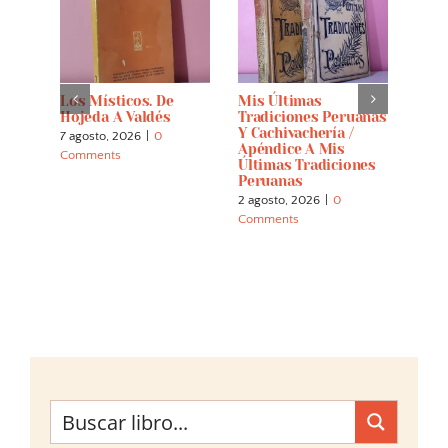
Los Místicos. De
Mis Últimas
El D
alla
Hojeda A Valdés
Tradiciones Peruanas
Parn
Y Cachivachería /
Menj
7 agosto, 2026
|
0
Apéndice A Mis
Letr
Comments
Últimas Tradiciones
22 ju
Peruanas
Comm
2 agosto, 2026
|
0
Comments