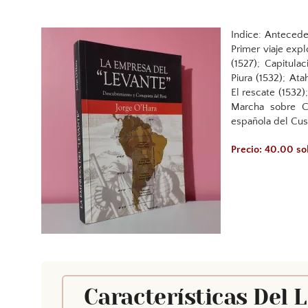
Indice: Anteceden
Primer viaje expl
(1527); Capitula
Piura (1532); At
El rescate (1532
Marcha sobre Cu
española del Cus
Precio: 40.00 so
Características Del 