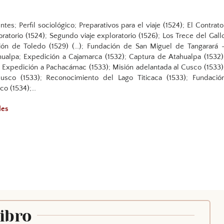
tes; Perfil sociológico; Preparativos para el viaje (1524); El Contrato
oratorio (1524); Segundo viaje exploratorio (1526); Los Trece del Gall
ción de Toledo (1529) (…); Fundación de San Miguel de Tangarará 
ahualpa; Expedición a Cajamarca (1532); Captura de Atahualpa (1532)
); Expedición a Pachacámac (1533); Misión adelantada al Cusco (1533)
sco (1533); Reconocimiento del Lago Titicaca (1533); Fundació
co (1534);…
les
Libro