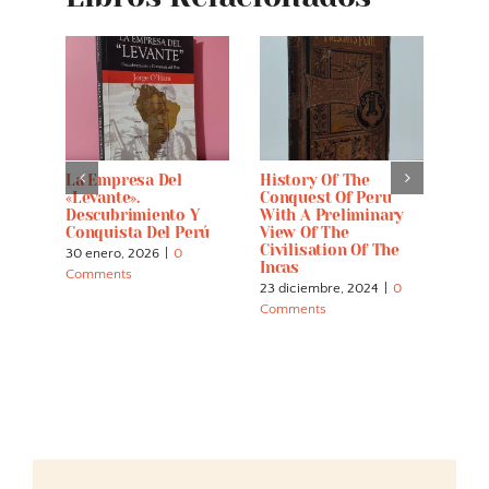
oples
La Empresa Del
History Of The
Vida
e Of
«Levante».
Conquest Of Peru
Conq
t.
Descubrimiento Y
With A Preliminary
Perú
40
Conquista Del Perú
View Of The
Piza
Civilisation Of The
30 enero, 2026
|
0
10 no
Incas
Comments
Comm
23 diciembre, 2024
|
0
Comments