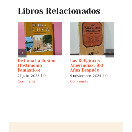
Libros Relacionados
 La
De Lima La Ilusión
Las Religiones
Un P
(testimonio
Amerindias. 500
Fore
Fantástico)
Años Después
Y Ot
27 julio, 2025
|
0
9 noviembre, 2024
|
0
2 nov
Comments
Comments
Comm