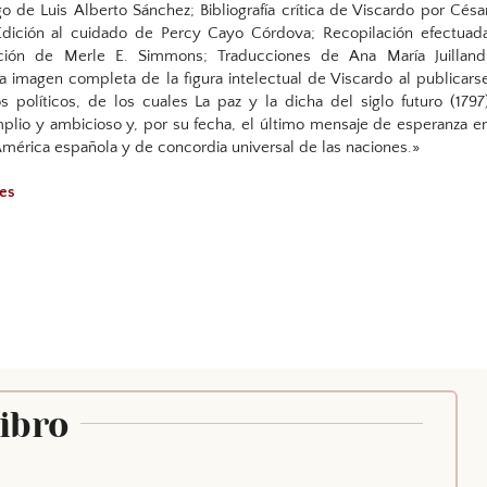
o de Luis Alberto Sánchez; Bibliografía crítica de Viscardo por Césa
Edición al cuidado de Percy Cayo Córdova; Recopilación efectuad
ción de Merle E. Simmons; Traducciones de Ana María Juilland
a imagen completa de la figura intelectual de Viscardo al publicars
 políticos, de los cuales La paz y la dicha del siglo futuro (1797
mplio y ambicioso y, por su fecha, el último mensaje de esperanza e
 América española y de concordia universal de las naciones.»
les
Libro