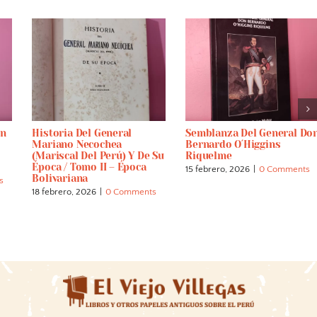
ón
Historia Del General
Semblanza Del General Do
Mariano Necochea
Bernardo O´Higgins
(Mariscal Del Perú) Y De Su
Riquelme
Época / Tomo II – Época
15 febrero, 2026
|
0 Comments
Bolivariana
s
18 febrero, 2026
|
0 Comments