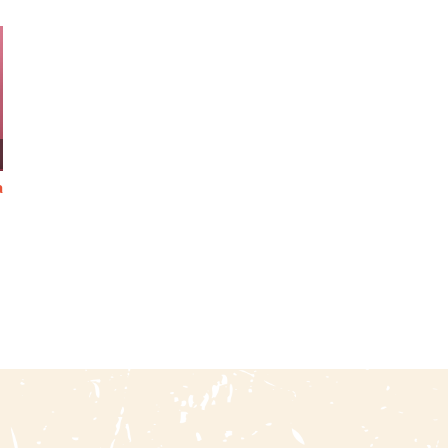
n
Inocencia Justificada
Cartas Históricas Del Perú
Contra Los Artificios De La
/ Segunda Serie
Calumnia
25 abril, 2026
|
0 Comments
11 julio, 2026
|
0 Comments