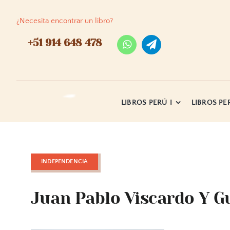
Skip
to
¿Necesita encontrar un libro?
content
+51 914 648 478
LIBROS PERÚ I
LIBROS PER
INDEPENDENCIA
Juan Pablo Viscardo Y G