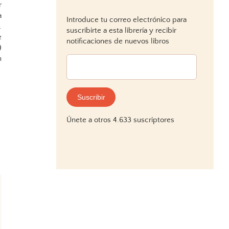
r
a
Introduce tu correo electrónico para
.
suscribirte a esta librería y recibir
e
notificaciones de nuevos libros
)
n
Dirección
de
correo
electrónico:
Suscribir
Únete a otros 4.633 suscriptores