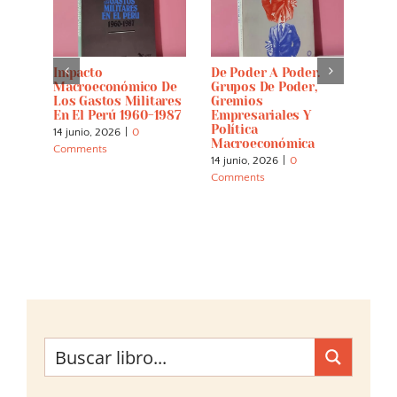
Impacto
De Poder A Poder.
Pobl
Macroeconómico De
Grupos De Poder,
Futu
Los Gastos Militares
Gremios
5 jun
En El Perú 1960-1987
Empresariales Y
Comm
Política
14 junio, 2026
|
0
Macroeconómica
Comments
14 junio, 2026
|
0
Comments