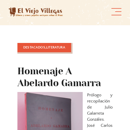
Skip
to
content
DESTACADOS,LITERATURA
Homenaje A
Abelardo Gamarra
Prólogo y
recopilación
de Julio
Galarreta
Gonzáles.
José Carlos