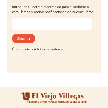
Introduce tu correo electrónico para suscribirte a
esta librería y recibir notificaciones de nuevos libros
Dirección
de
correo
electrónico:
Suscribir
Únete a otros 4.633 suscriptores