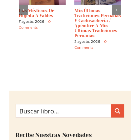
Los Místicos. De
Mis Últimas
El D
alla
Hojeda A Valdés
Tradiciones Peruanas
Parn
Y Cachivachería /
Menj
7 agosto, 2026
|
0
Apéndice A Mis
Letr
Comments
Últimas Tradiciones
22 ju
Peruanas
Comm
2 agosto, 2026
|
0
Comments
Recibe Nuestras Novedades