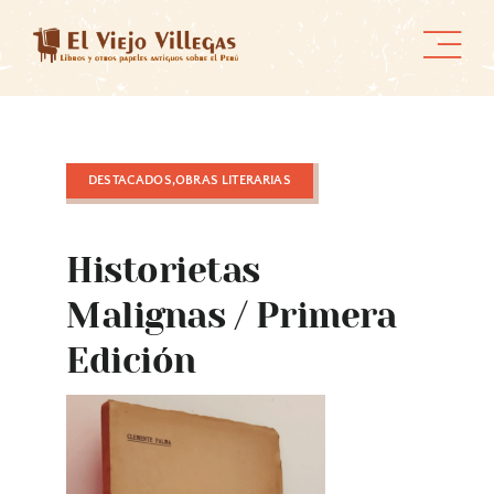
Skip
to
content
DESTACADOS,OBRAS LITERARIAS
Historietas
Malignas / Primera
Edición