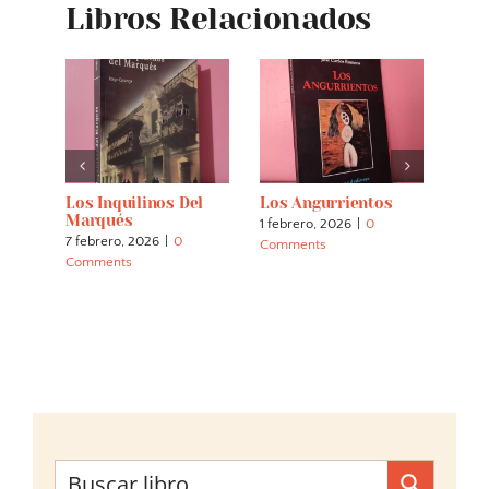
Libros Relacionados
s
Los Inquilinos Del
Los Angurrientos
Los 
a)
Marqués
1 febrero, 2026
|
0
2 nov
7 febrero, 2026
|
0
Comments
Comm
Comments